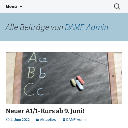
Deutschkurse Asyl Migration Flucht Dresden
Zum
Suchen
Damf Dresden
Menü
Inhalt
nach:
springen
Alle Beiträge von
DAMF-Admin
Neuer A1/1-Kurs ab 9. Juni!
1. Juni 2022
Aktuelles
DAMF-Admin