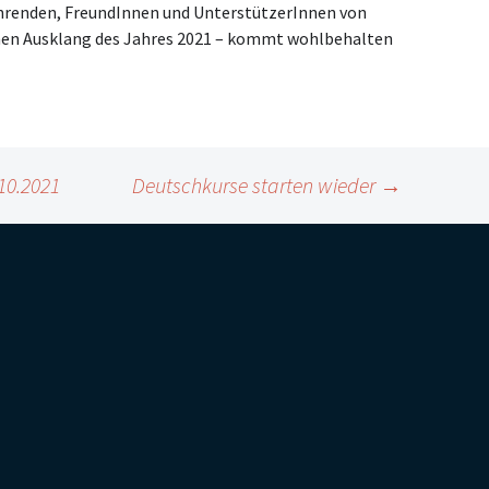
hrenden, FreundInnen und UnterstützerInnen von
hen Ausklang des Jahres 2021 – kommt wohlbehalten
10.2021
Deutschkurse starten wieder
→