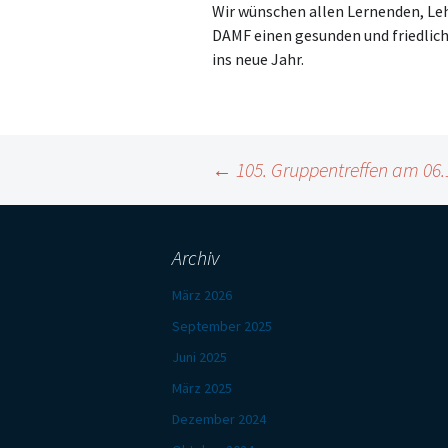
Wir wünschen allen Lernenden, Le
DAMF einen gesunden und friedlic
ins neue Jahr.
Beitragsnavigation
←
105. Gruppentreffen am 06.
Archiv
März 2026
September 2025
Juni 2025
März 2025
Dezember 2024