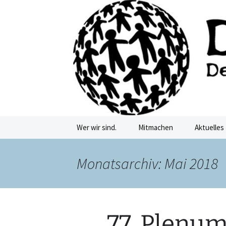
Deutschkurse Asyl Migration Fl
Zum
Inhalt
springen
Damf Dre
Wer wir sind.
Mitmachen
Aktuelles
Monatsarchiv: Mai 2018
77. Plenum