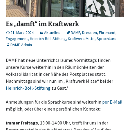
Es „damft“ im Kraftwerk
21. März 2024
Aktuelles
DAMF
,
Dresden
,
Ehrenamt
,
Engagement
,
Heinrich-Böll-Stiftung
,
Kraftwerk Mitte
,
Sprachkurs
DAMF-Admin
DAMF hat neue Unterrichtsräume: Vormittags finden
unsere Kurse weiterhin in den Räumlichkeiten der
Volkssolidarität in der Nähe des Postplatzes statt.
Nachmittags sind wir nun im „Kraftwerk Mitte“ bei der
Heinrich-Böll-Stiftung
zu Gast.*
Anmeldungen für die Sprachkurse sind weiterhin
per E-Mail
möglich, oder über einen persönlichen Kontakt:
Immer
freitags
, 13:00-14:00 Uhr, trefft ihr uns in der
Beratungsstelle des Ausländerrat Dresden e.V. auf der