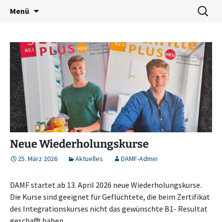
Deutschkurse Asyl Migration Flucht Dresden
Zum
Suchen
Damf Dresden
Menü
Inhalt
nach:
springen
Neue Wiederholungskurse
25. März 2026
Aktuelles
DAMF-Admin
DAMF startet ab 13. April 2026 neue Wiederholungskurse.
Die Kurse sind geeignet für Geflüchtete, die beim Zertifikat
des Integrationskurses nicht das gewünschte B1- Resultat
geschafft haben.