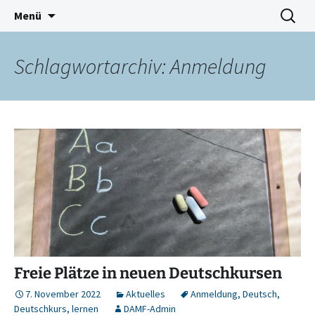
Deutschkurse Asyl Migration Flucht Dresden
Zum
Suchen
Damf Dresden
Menü
Inhalt
nach:
springen
Schlagwortarchiv: Anmeldung
Freie Plätze in neuen Deutschkursen
7. November 2022
Aktuelles
Anmeldung
,
Deutsch
,
Deutschkurs
,
lernen
DAMF-Admin