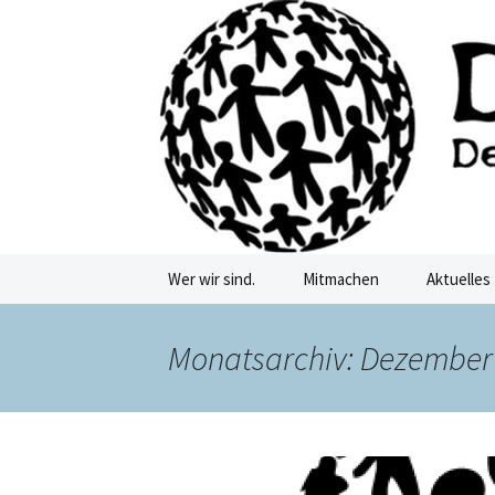
Deutschkurse Asyl Migration Fl
Zum
Inhalt
springen
Damf Dre
Wer wir sind.
Mitmachen
Aktuelles
Monatsarchiv: Dezember