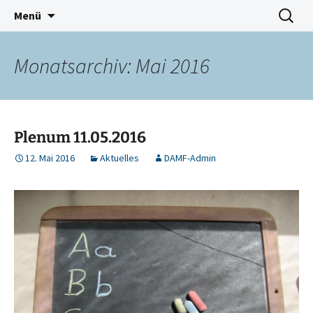
Deutschkurse Asyl Migration Flucht Dresden
Zum
Suchen
Damf Dresden
Menü
Inhalt
nach:
springen
Monatsarchiv: Mai 2016
Plenum 11.05.2016
12. Mai 2016
Aktuelles
DAMF-Admin