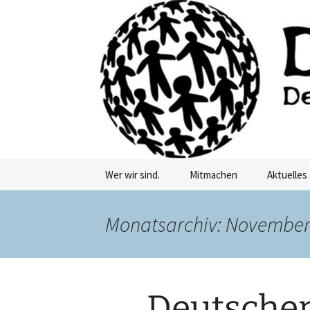
Deutschkurse Asyl Migration Fl
Zum
Inhalt
springen
Damf Dre
Wer wir sind.
Mitmachen
Aktuelles
Monatsarchiv: November
Deutsche