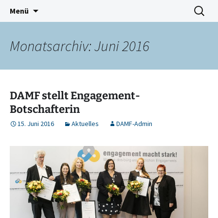
Deutschkurse Asyl Migration Flucht Dresden
Zum
Suchen
Damf Dresden
Menü
Inhalt
nach:
springen
Monatsarchiv: Juni 2016
DAMF stellt Engagement-
Botschafterin
15. Juni 2016
Aktuelles
DAMF-Admin