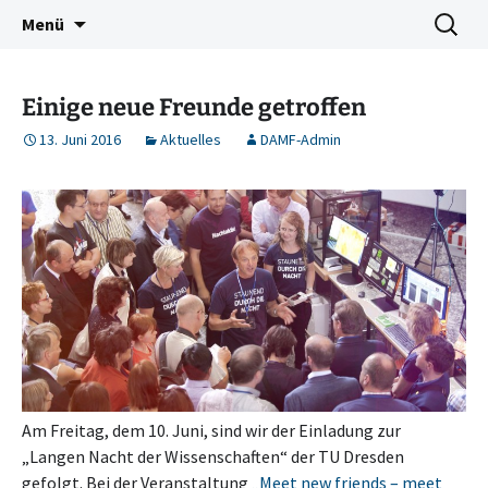
Deutschkurse Asyl Migration Flucht Dresden
Zum
Suchen
Damf Dresden
Menü
Inhalt
nach:
springen
Einige neue Freunde getroffen
13. Juni 2016
Aktuelles
DAMF-Admin
Am Freitag, dem 10. Juni, sind wir der Einladung zur
„Langen Nacht der Wissenschaften“ der TU Dresden
gefolgt. Bei der Veranstaltung
„Meet new friends – meet