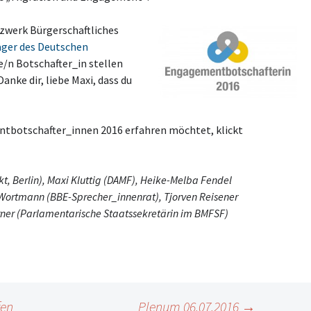
werk Bürgerschaftliches
äger des Deutschen
e/n Botschafter_in stellen
anke dir, liebe Maxi, dass du
tbotschafter_innen 2016 erfahren möchtet, klickt
tekt, Berlin), Maxi Kluttig (DAMF), Heike-Melba Fendel
a Wortmann (BBE-Sprecher_innenrat), Tjorven Reisener
Ferner (Parlamentarische Staatssekretärin im BMFSF)
fen
Plenum 06.07.2016
→