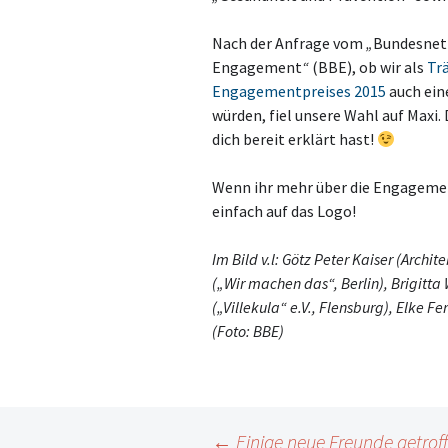
Nach der Anfrage vom
„
Bundesnetz
Engagement
“
(BBE), ob wir als
Tr
Engagementpreises 2015
auch ein
würden, fiel unsere Wahl auf Maxi. D
dich bereit erklärt hast!
Wenn ihr mehr über die Engagemen
einfach auf das Logo!
Im Bild v.l: Götz Peter Kaiser (Archi
(„Wir machen das“, Berlin), Brigitt
(„Villekula“ e.V., Flensburg), Elke 
(Foto: BBE)
←
Einige neue Freunde getrof