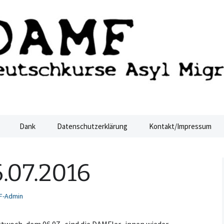
ucht Dresden
sden
Dank
Datenschutzerklärung
Kontakt/Impressum
.07.2016
F-Admin
twoch, dem 06.07., sind die DAMFler_innen wieder