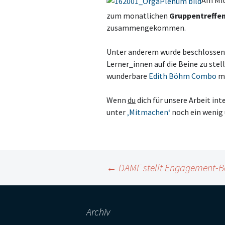
zum monatlichen
Gruppentreffen
zusammengekommen.
Unter anderem wurde beschlossen, 
Lerner_innen auf die Beine zu ste
wunderbare
Edith Böhm Combo
mi
Wenn
du
dich für unsere Arbeit int
unter
‚Mitmachen‘
noch ein wenig 
Beitragsnavigation
←
DAMF stellt Engagement-Bo
Archiv