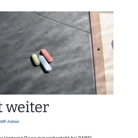
 weiter
AMF-Admin
der längeren Pause nun weitergeht bei DAMF!