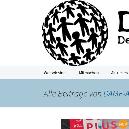
Deutschkurse Asyl Migration Fl
Zum
Inhalt
springen
Damf Dre
Wer wir sind.
Mitmachen
Aktuelles
Alle Beiträge von
DAMF-