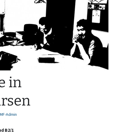
e in
rsen
MF-Admin
nd B2/1