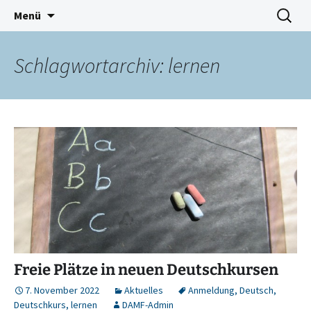
Deutschkurse Asyl Migration Flucht Dresden
Zum
Suchen
Damf Dresden
Menü
Inhalt
nach:
springen
Schlagwortarchiv: lernen
Freie Plätze in neuen Deutschkursen
7. November 2022
Aktuelles
Anmeldung
,
Deutsch
,
Deutschkurs
,
lernen
DAMF-Admin