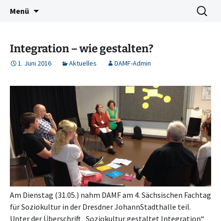
Deutschkurse Asyl Migration Flucht Dresden
Zum
Suchen
Damf Dresden
Menü
Inhalt
nach:
springen
Integration – wie gestalten?
1. Juni 2016
Aktuelles
DAMF-Admin
Am Dienstag (31.05.) nahm DAMF am 4. Sächsischen Fachtag
für Soziokultur in der Dresdner JohannStadthalle teil.
Unter der Überschrift „Soziokultur gestaltet Integration“