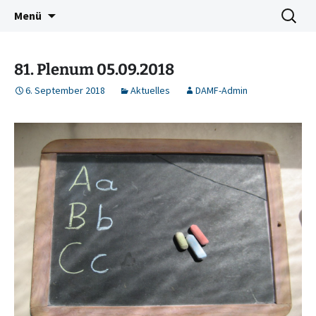
Deutschkurse Asyl Migration Flucht Dresden
Zum
Suchen
Damf Dresden
Menü
Inhalt
nach:
springen
81. Plenum 05.09.2018
6. September 2018
Aktuelles
DAMF-Admin