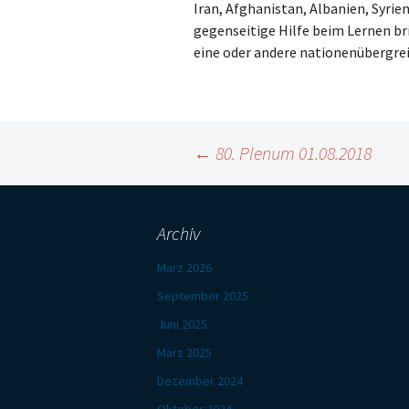
Iran, Afghanistan, Albanien, Syri
gegenseitige Hilfe beim Lernen bri
eine oder andere nationenübergrei
Beitragsnavigation
←
80. Plenum 01.08.2018
Archiv
März 2026
September 2025
Juni 2025
März 2025
Dezember 2024