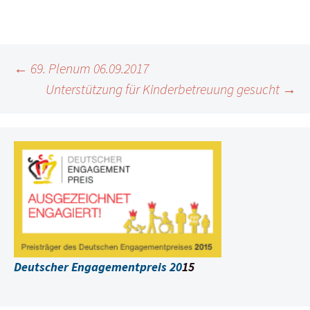
Beitragsnavigation
←
69. Plenum 06.09.2017
Unterstützung für Kinderbetreuung gesucht
→
Deutscher Engagementpreis 20
15