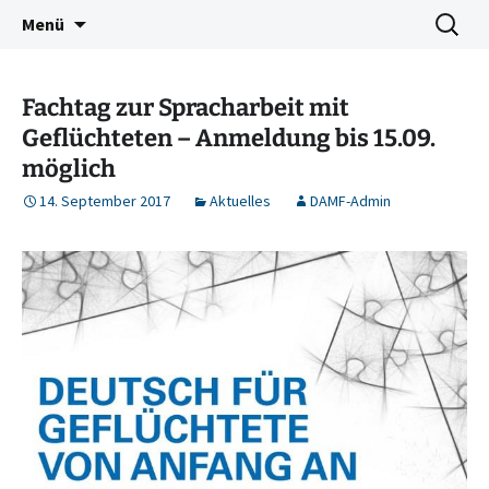
Deutschkurse Asyl Migration Flucht Dresden
Zum
Suchen
Damf Dresden
Menü
Inhalt
nach:
springen
Fachtag zur Spracharbeit mit
Geflüchteten – Anmeldung bis 15.09.
möglich
14. September 2017
Aktuelles
DAMF-Admin