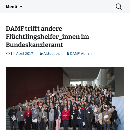
Deutschkurse Asyl Migration Flucht Dresden
Zum
Suchen
Damf Dresden
Menü
Inhalt
nach:
springen
DAMF trifft andere
Flüchtlingshelfer_innen im
Bundeskanzleramt
14. April 2017
Aktuelles
DAMF-Admin