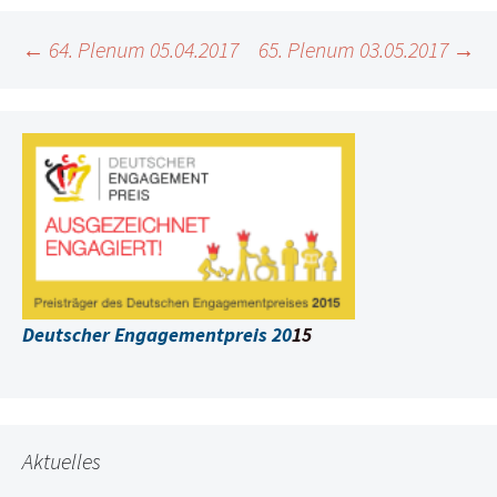
Beitragsnavigation
←
64. Plenum 05.04.2017
65. Plenum 03.05.2017
→
Deutscher Engagementpreis 20
15
Aktuelles