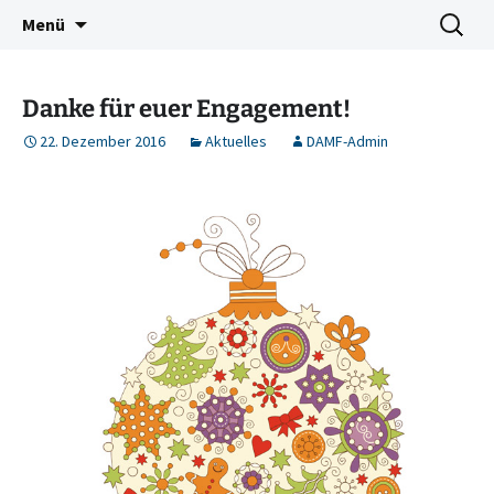
Deutschkurse Asyl Migration Flucht Dresden
Zum
Suchen
Damf Dresden
Menü
Inhalt
nach:
springen
Danke für euer Engagement!
22. Dezember 2016
Aktuelles
DAMF-Admin