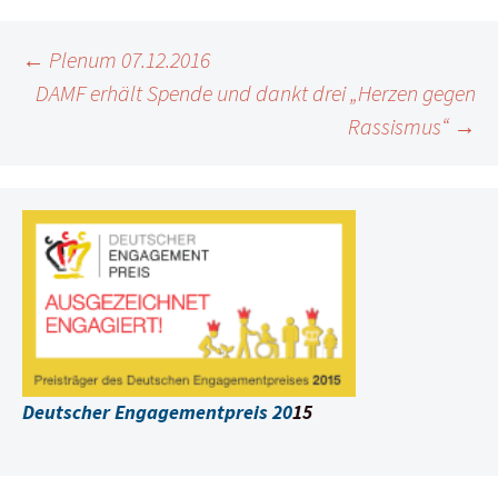
Beitragsnavigation
←
Plenum 07.12.2016
DAMF erhält Spende und dankt drei „Herzen gegen
Rassismus“
→
Deutscher Engagementpreis 20
15