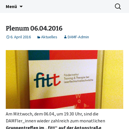
Deutschkurse Asyl Migration Flucht Dresden
Zum
Suchen
Damf Dresden
Menü
Inhalt
nach:
springen
Plenum 06.04.2016
6. April 2016
Aktuelles
DAMF-Admin
Am Mittwoch, dem 06.04., um 19.30 Uhr, sind die
DAMFler_innen wieder zahlreich zum monatlichen
Gruppentreffen im „fitt“ auf der Antonstraße