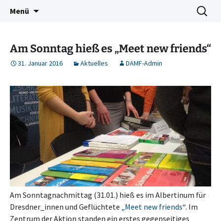
Deutschkurse Asyl Migration Flucht Dresden
Zum
Suchen
Damf Dresden
Menü
Inhalt
nach:
springen
Am Sonntag hieß es „Meet new friends“
31. Januar 2016
Aktuelles
DAMF-Admin
Am Sonntagnachmittag (31.01.) hieß es im Albertinum für
Dresdner_innen und Geflüchtete
„Meet new friends“
. Im
Zentrum der Aktion standen ein erstes gegenseitiges