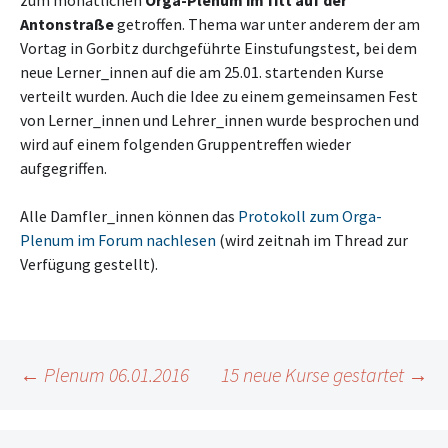
zum monatlichen
Orga-Plenum im fitt auf der
Antonstraße
getroffen. Thema war unter anderem der am
Vortag in Gorbitz durchgeführte Einstufungstest, bei dem
neue Lerner_innen auf die am 25.01. startenden Kurse
verteilt wurden. Auch die Idee zu einem gemeinsamen Fest
von Lerner_innen und Lehrer_innen wurde besprochen und
wird auf einem folgenden Gruppentreffen wieder
aufgegriffen.
Alle Damfler_innen können das
Protokoll zum Orga-
Plenum im Forum nachlesen
(wird zeitnah im Thread zur
Verfügung gestellt).
Beitragsnavigation
←
Plenum 06.01.2016
15 neue Kurse gestartet
→