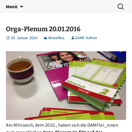
Deutschkurse Asyl Migration Flucht Dresden
Zum
Suchen
Damf Dresden
Menü
Inhalt
nach:
springen
Orga-Plenum 20.01.2016
20. Januar 2016
Aktuelles
DAMF-Admin
Am Mittwoch, dem 20.01., haben sich die DAMFler_innen