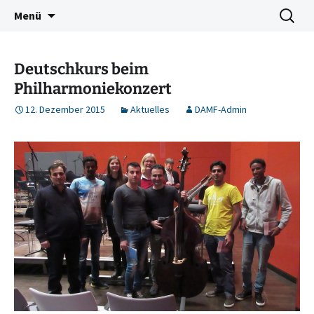
Deutschkurse Asyl Migration Flucht Dresden
Zum
Suchen
Damf Dresden
Menü
Inhalt
nach:
springen
Deutschkurs beim
Philharmoniekonzert
12. Dezember 2015
Aktuelles
DAMF-Admin