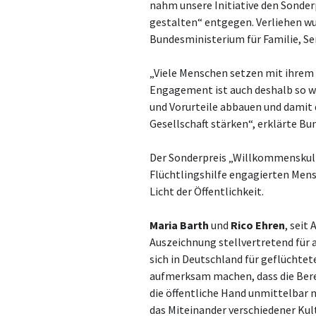
nahm unsere Initiative den Sonder
gestalten“ entgegen. Verliehen wu
Bundesministerium für Familie, Se
„Viele Menschen setzen mit ihre
Engagement ist auch deshalb so w
und Vorurteile abbauen und damit 
Gesellschaft stärken“, erklärte B
Der Sonderpreis „Willkommenskultu
Flüchtlingshilfe engagierten Men
Licht der Öffentlichkeit.
Maria Barth
und
Rico Ehren
, seit
Auszeichnung stellvertretend für 
sich in Deutschland für geflüchte
aufmerksam machen, dass die Bere
die öffentliche Hand unmittelbar n
das Miteinander verschiedener Kult