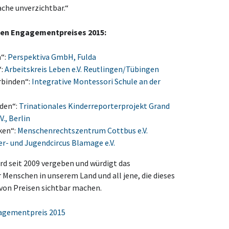
che unverzichtbar.“
hen Engagementpreises 2015:
n“:
Perspektiva GmbH, Fulda
“:
Arbeitskreis Leben e.V. Reutlingen/Tübingen
rbinden“:
Integrative Montessori Schule an der
den“:
Trinationales Kinderreporterprojekt Grand
., Berlin
ken“:
Menschenrechtszentrum Cottbus e.V.
er- und Jugendcircus Blamage e.V.
d seit 2009 vergeben und würdigt das
Menschen in unserem Land und all jene, die dieses
von Preisen sichtbar machen.
agementpreis 2015